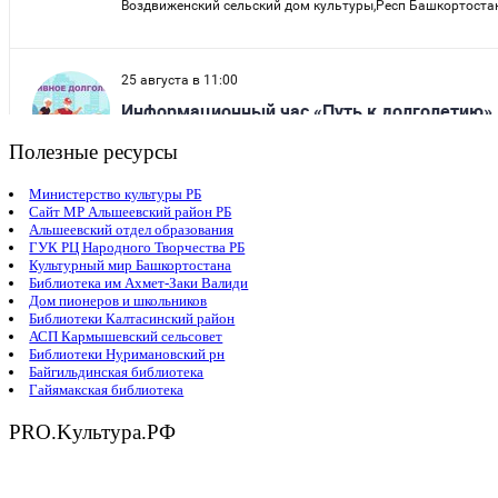
Полезные ресурсы
Министерство культуры РБ
Сайт МР Альшеевский район РБ
Альшеевский отдел образования
ГУК РЦ Народного Творчества РБ
Культурный мир Башкортостана
Библиотека им Ахмет-Заки Валиди
Дом пионеров и школьников
Библиотеки Калтасинский район
АСП Кармышевский сельсовет
Библиотеки Нуримановский рн
Байгильдинская библиотека
Гайямакская библиотека
PRO.Kультура.РФ