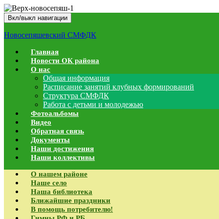
Вкл/выкл навигации
Новосепяшевский СМФДК
Главная
Новости ОК района
О нас
Общая информация
Расписание занятий клубных формирований
Структура СМФДК
Работа с детьми и молодежью
Фотоальбомы
Видео
Обратная связь
Документы
Наши достижения
Наши коллективы
О нашем районе
Наше село
Наша библиотека
Ближайшие праздники
В помощь потребителю!
Гимны РФ и РБ