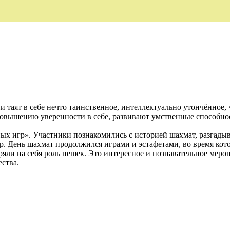
таят в себе нечто таинственное, интеллектуально утончённое, 
вышению уверенности в себе, развивают умственные способнос
ых игр». Участники познакомились с историей шахмат, разгады
ур. День шахмат продолжился играми и эстафетами, во время кот
яли на себя роль пешек. Это интересное и познавательное меро
ства.