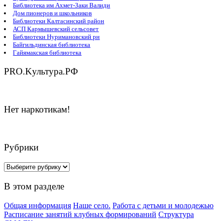
Библиотека им Ахмет-Заки Валиди
Дом пионеров и школьников
Библиотеки Калтасинский район
АСП Кармышевский сельсовет
Библиотеки Нуримановский рн
Байгильдинская библиотека
Гайямакская библиотека
PRO.Kультура.РФ
Нет наркотикам!
Рубрики
Рубрики
В этом разделе
Общая информация
Наше село.
Работа с детьми и молодежью
Расписание занятий клубных формирований
Структура