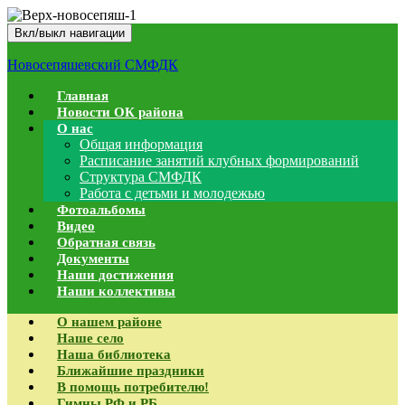
Вкл/выкл навигации
Новосепяшевский СМФДК
Главная
Новости ОК района
О нас
Общая информация
Расписание занятий клубных формирований
Структура СМФДК
Работа с детьми и молодежью
Фотоальбомы
Видео
Обратная связь
Документы
Наши достижения
Наши коллективы
О нашем районе
Наше село
Наша библиотека
Ближайшие праздники
В помощь потребителю!
Гимны РФ и РБ