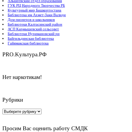
Альшеевский отдел образования
ГУК РЦ Народного Творчества РБ
Культурный мир Башкортостана
Библиотека им Ахмет-Заки Валиди
Дом пионеров и школьников
Библиотеки Калтасинский район
АСП Кармышевский сельсовет
Библиотеки Нуримановский рн
Байгильдинская библиотека
Гайямакская библиотека
PRO.Kультура.РФ
Нет наркотикам!
Рубрики
Рубрики
Просим Вас оценить работу СМДК