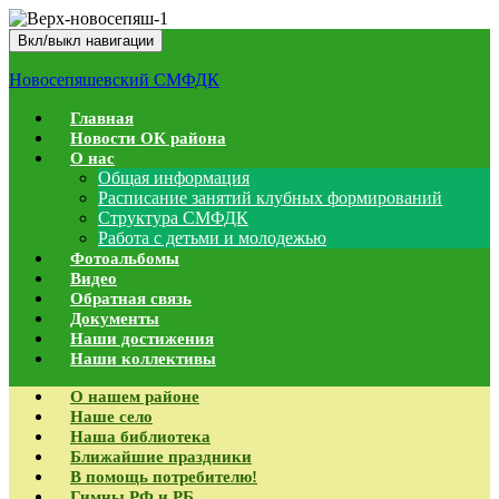
Вкл/выкл навигации
Новосепяшевский СМФДК
Главная
Новости ОК района
О нас
Общая информация
Расписание занятий клубных формирований
Структура СМФДК
Работа с детьми и молодежью
Фотоальбомы
Видео
Обратная связь
Документы
Наши достижения
Наши коллективы
О нашем районе
Наше село
Наша библиотека
Ближайшие праздники
В помощь потребителю!
Гимны РФ и РБ