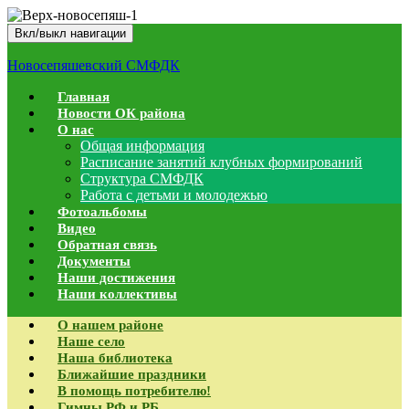
Вкл/выкл навигации
Новосепяшевский СМФДК
Главная
Новости ОК района
О нас
Общая информация
Расписание занятий клубных формирований
Структура СМФДК
Работа с детьми и молодежью
Фотоальбомы
Видео
Обратная связь
Документы
Наши достижения
Наши коллективы
О нашем районе
Наше село
Наша библиотека
Ближайшие праздники
В помощь потребителю!
Гимны РФ и РБ