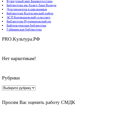
Культурный мир Башкортостана
Библиотека им Ахмет-Заки Валиди
Дом пионеров и школьников
Библиотеки Калтасинский район
АСП Кармышевский сельсовет
Библиотеки Нуримановский рн
Байгильдинская библиотека
Гайямакская библиотека
PRO.Kультура.РФ
Нет наркотикам!
Рубрики
Рубрики
Просим Вас оценить работу СМДК