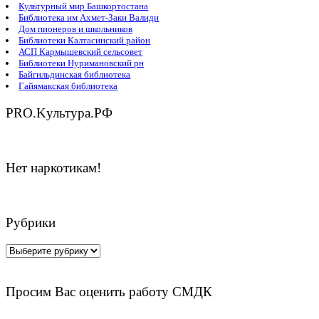
Культурный мир Башкортостана
Библиотека им Ахмет-Заки Валиди
Дом пионеров и школьников
Библиотеки Калтасинский район
АСП Кармышевский сельсовет
Библиотеки Нуримановский рн
Байгильдинская библиотека
Гайямакская библиотека
PRO.Kультура.РФ
Нет наркотикам!
Рубрики
Рубрики
Просим Вас оценить работу СМДК