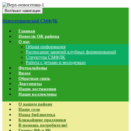
Вкл/выкл навигации
Новосепяшевский СМФДК
Главная
Новости ОК района
О нас
Общая информация
Расписание занятий клубных формирований
Структура СМФДК
Работа с детьми и молодежью
Фотоальбомы
Видео
Обратная связь
Документы
Наши достижения
Наши коллективы
О нашем районе
Наше село
Наша библиотека
Ближайшие праздники
В помощь потребителю!
Гимны РФ и РБ