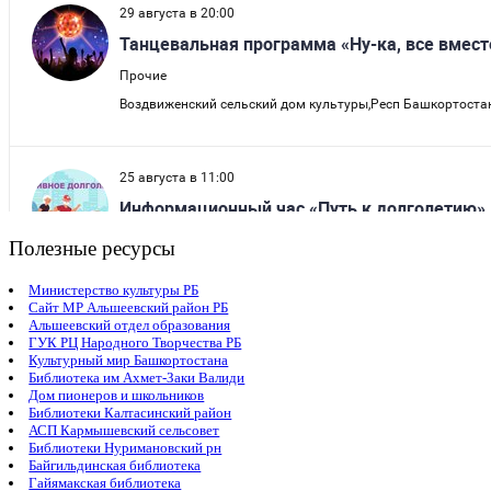
Полезные ресурсы
Министерство культуры РБ
Сайт МР Альшеевский район РБ
Альшеевский отдел образования
ГУК РЦ Народного Творчества РБ
Культурный мир Башкортостана
Библиотека им Ахмет-Заки Валиди
Дом пионеров и школьников
Библиотеки Калтасинский район
АСП Кармышевский сельсовет
Библиотеки Нуримановский рн
Байгильдинская библиотека
Гайямакская библиотека