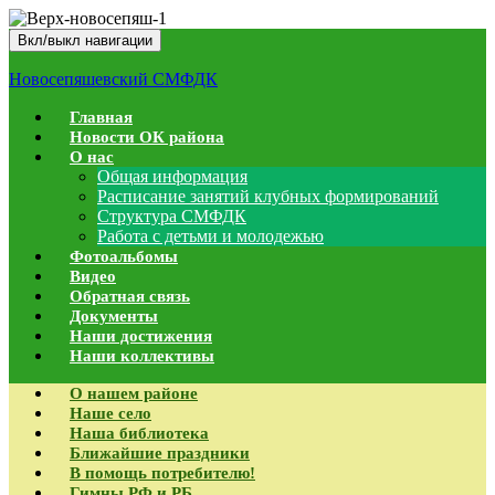
Вкл/выкл навигации
Новосепяшевский СМФДК
Главная
Новости ОК района
О нас
Общая информация
Расписание занятий клубных формирований
Структура СМФДК
Работа с детьми и молодежью
Фотоальбомы
Видео
Обратная связь
Документы
Наши достижения
Наши коллективы
О нашем районе
Наше село
Наша библиотека
Ближайшие праздники
В помощь потребителю!
Гимны РФ и РБ