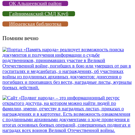
ОК Альшеевский район
Гайниямакский СМД Клуб
Ибраевская библиотека
Помним вечно