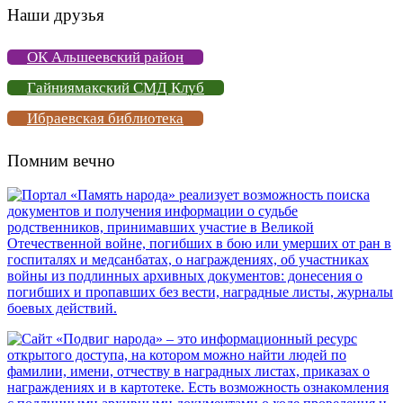
Наши друзья
ОК Альшеевский район
Гайниямакский СМД Клуб
Ибраевская библиотека
Помним вечно