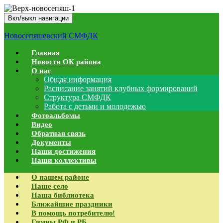
Вкл/выкл навигации
Новосепяшевский СМФДК
Главная
Новости ОК района
О нас
Общая информация
Расписание занятий клубных формирований
Структура СМФДК
Работа с детьми и молодежью
Фотоальбомы
Видео
Обратная связь
Документы
Наши достижения
Наши коллективы
О нашем районе
Наше село
Наша библиотека
Ближайшие праздники
В помощь потребителю!
Гимны РФ и РБ