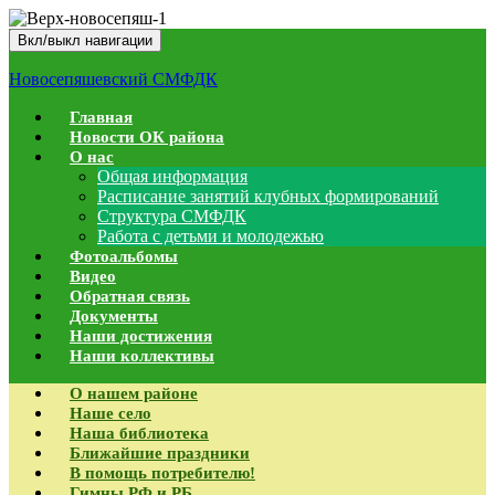
Вкл/выкл навигации
Новосепяшевский СМФДК
Главная
Новости ОК района
О нас
Общая информация
Расписание занятий клубных формирований
Структура СМФДК
Работа с детьми и молодежью
Фотоальбомы
Видео
Обратная связь
Документы
Наши достижения
Наши коллективы
О нашем районе
Наше село
Наша библиотека
Ближайшие праздники
В помощь потребителю!
Гимны РФ и РБ