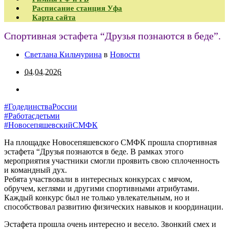
Расписание станция Уфа
Карта сайта
Спортивная эстафета “Друзья познаются в беде”.
Светлана Кильчурина
в
Новости
04.04.2026
#ГодединстваРоссии
#Работасдетьми
#НовосепяшевскийСМФК
На площадке Новосепяшевского СМФК прошла спортивная
эстафета “Друзья познаются в беде. В рамках этого
мероприятия участники смогли проявить свою сплоченность
и командный дух.
Ребята участвовали в интересных конкурсах с мячом,
обручем, кеглями и другими спортивными атрибутами.
Каждый конкурс был не только увлекательным, но и
способствовал развитию физических навыков и координации.
Эстафета прошла очень интересно и весело. Звонкий смех и