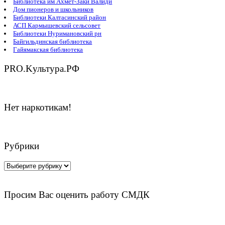
Библиотека им Ахмет-Заки Валиди
Дом пионеров и школьников
Библиотеки Калтасинский район
АСП Кармышевский сельсовет
Библиотеки Нуримановский рн
Байгильдинская библиотека
Гайямакская библиотека
PRO.Kультура.РФ
Нет наркотикам!
Рубрики
Рубрики
Просим Вас оценить работу СМДК