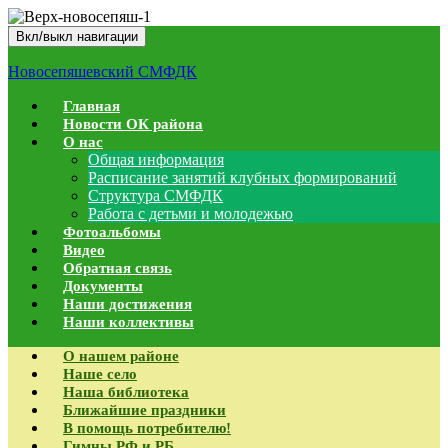
Вкл/выкл навигации
Новосепяшевский СМФДК
Главная
Новости ОК района
О нас
Общая информация
Расписание занятий клубных формирований
Структура СМФДК
Работа с детьми и молодежью
Фотоальбомы
Видео
Обратная связь
Документы
Наши достижения
Наши коллективы
О нашем районе
Наше село
Наша библиотека
Ближайшие праздники
В помощь потребителю!
Гимны РФ и РБ