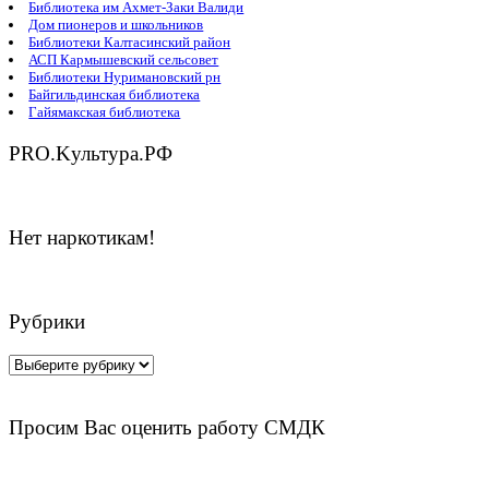
Библиотека им Ахмет-Заки Валиди
Дом пионеров и школьников
Библиотеки Калтасинский район
АСП Кармышевский сельсовет
Библиотеки Нуримановский рн
Байгильдинская библиотека
Гайямакская библиотека
PRO.Kультура.РФ
Нет наркотикам!
Рубрики
Рубрики
Просим Вас оценить работу СМДК