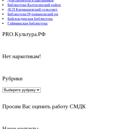
Дом пионеров и школьников
Библиотеки Калтасинский район
АСП Кармышевский сельсовет
Библиотеки Нуримановский рн
Байгильдинская библиотека
Гайямакская библиотека
PRO.Kультура.РФ
Нет наркотикам!
Рубрики
Рубрики
Просим Вас оценить работу СМДК
Наши контакты