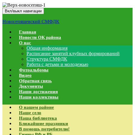
Вкл/выкл навигации
Новосепяшевский СМФДК
Главная
Новости ОК района
О нас
Общая информация
Расписание занятий клубных формирований
Структура СМФДК
Работа с детьми и молодежью
Фотоальбомы
Видео
Обратная связь
Документы
Наши достижения
Наши коллективы
О нашем районе
Наше село
Наша библиотека
Ближайшие праздники
В помощь потребителю!
Гимны РФ и РБ