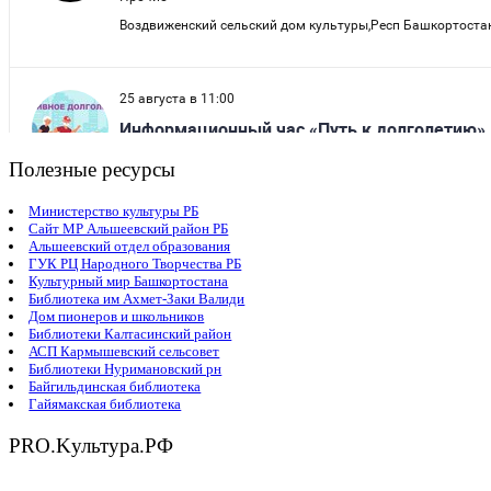
Полезные ресурсы
Министерство культуры РБ
Сайт МР Альшеевский район РБ
Альшеевский отдел образования
ГУК РЦ Народного Творчества РБ
Культурный мир Башкортостана
Библиотека им Ахмет-Заки Валиди
Дом пионеров и школьников
Библиотеки Калтасинский район
АСП Кармышевский сельсовет
Библиотеки Нуримановский рн
Байгильдинская библиотека
Гайямакская библиотека
PRO.Kультура.РФ