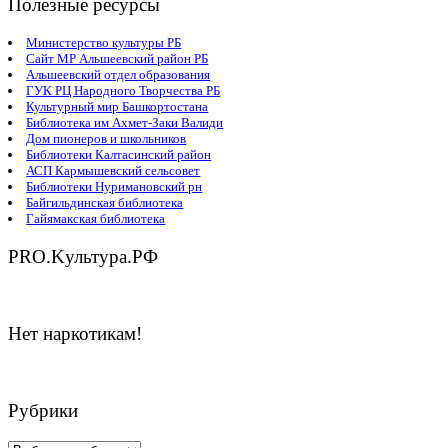
Полезные ресурсы
Министерство культуры РБ
Сайт МР Альшеевский район РБ
Альшеевский отдел образования
ГУК РЦ Народного Творчества РБ
Культурный мир Башкортостана
Библиотека им Ахмет-Заки Валиди
Дом пионеров и школьников
Библиотеки Калтасинский район
АСП Кармышевский сельсовет
Библиотеки Нуримановский рн
Байгильдинская библиотека
Гайямакская библиотека
PRO.Kультура.РФ
Нет наркотикам!
Рубрики