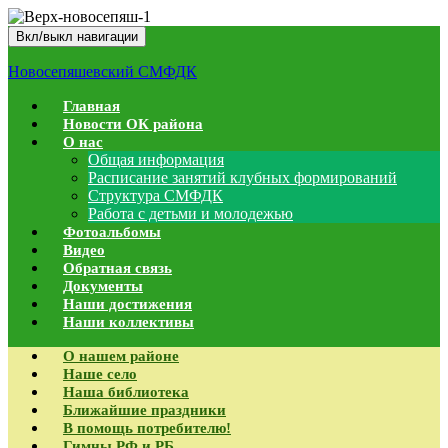
Вкл/выкл навигации
Новосепяшевский СМФДК
Главная
Новости ОК района
О нас
Общая информация
Расписание занятий клубных формирований
Структура СМФДК
Работа с детьми и молодежью
Фотоальбомы
Видео
Обратная связь
Документы
Наши достижения
Наши коллективы
О нашем районе
Наше село
Наша библиотека
Ближайшие праздники
В помощь потребителю!
Гимны РФ и РБ