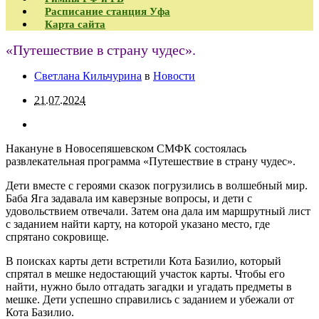
Расписание станция Уфа
Карта сайта
«Путешествие в страну чудес».
Светлана Кильчурина
в
Новости
21.07.2024
Накануне в Новосепяшевском СМФК состоялась
развлекательная программа «Путешествие в страну чудес».
Дети вместе с героями сказок погрузились в волшебный мир.
Баба Яга задавала им каверзные вопросы, и дети с
удовольствием отвечали. Затем она дала им маршрутный лист
с заданием найти карту, на которой указано место, где
спрятано сокровище.
В поисках карты дети встретили Кота Базилио, который
спрятал в мешке недостающий участок карты. Чтобы его
найти, нужно было отгадать загадки и угадать предметы в
мешке. Дети успешно справились с заданием и убежали от
Кота Базилио.