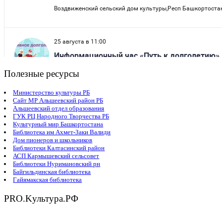
Полезные ресурсы
Министерство культуры РБ
Сайт МР Альшеевский район РБ
Альшеевский отдел образования
ГУК РЦ Народного Творчества РБ
Культурный мир Башкортостана
Библиотека им Ахмет-Заки Валиди
Дом пионеров и школьников
Библиотеки Калтасинский район
АСП Кармышевский сельсовет
Библиотеки Нуримановский рн
Байгильдинская библиотека
Гайямакская библиотека
PRO.Kультура.РФ