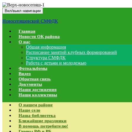
Вкл/выкл навигации
Новосепяшевский СМФДК
Главная
Новости ОК района
О нас
Общая информация
Расписание занятий клубных формирований
Структура СМФДК
Работа с детьми и молодежью
Фотоальбомы
Видео
Обратная связь
Документы
Наши достижения
Наши коллективы
О нашем районе
Наше село
Наша библиотека
Ближайшие праздники
В помощь потребителю!
Гимны РФ и РБ