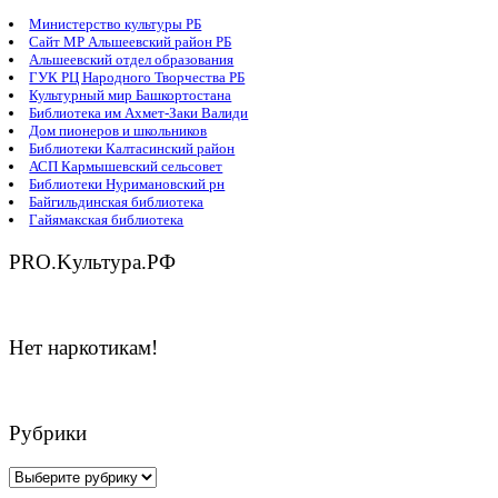
Министерство культуры РБ
Сайт МР Альшеевский район РБ
Альшеевский отдел образования
ГУК РЦ Народного Творчества РБ
Культурный мир Башкортостана
Библиотека им Ахмет-Заки Валиди
Дом пионеров и школьников
Библиотеки Калтасинский район
АСП Кармышевский сельсовет
Библиотеки Нуримановский рн
Байгильдинская библиотека
Гайямакская библиотека
PRO.Kультура.РФ
Нет наркотикам!
Рубрики
Рубрики