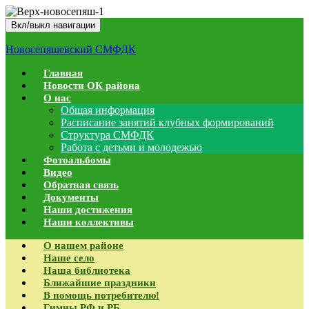
Вкл/выкл навигации
Новосепяшевский СМФДК
Главная
Новости ОК района
О нас
Общая информация
Расписание занятий клубных формирований
Структура СМФДК
Работа с детьми и молодежью
Фотоальбомы
Видео
Обратная связь
Документы
Наши достижения
Наши коллективы
О нашем районе
Наше село
Наша библиотека
Ближайшие праздники
В помощь потребителю!
Гимны РФ и РБ