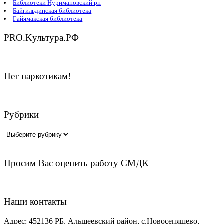
Библиотеки Нуримановский рн
Байгильдинская библиотека
Гайямакская библиотека
PRO.Kультура.РФ
Нет наркотикам!
Рубрики
Рубрики
Просим Вас оценить работу СМДК
Наши контакты
Адрес:
452136 РБ, Альшеевский район, с.Новосепяшево,