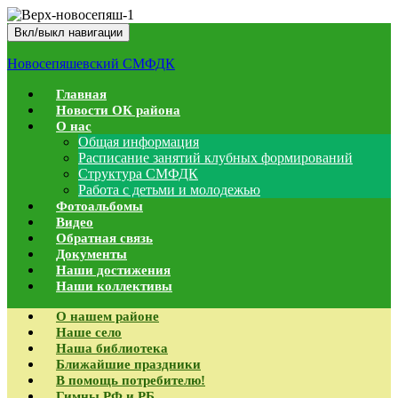
Вкл/выкл навигации
Новосепяшевский СМФДК
Главная
Новости ОК района
О нас
Общая информация
Расписание занятий клубных формирований
Структура СМФДК
Работа с детьми и молодежью
Фотоальбомы
Видео
Обратная связь
Документы
Наши достижения
Наши коллективы
О нашем районе
Наше село
Наша библиотека
Ближайшие праздники
В помощь потребителю!
Гимны РФ и РБ