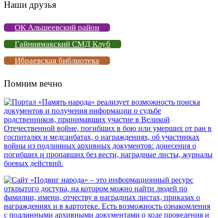
Наши друзья
ОК Альшеевский район
Гайниямакский СМД Клуб
Ибраевская библиотека
Помним вечно