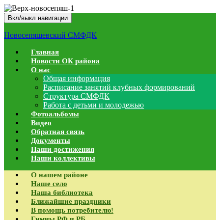
Вкл/выкл навигации
Новосепяшевский СМФДК
Главная
Новости ОК района
О нас
Общая информация
Расписание занятий клубных формирований
Структура СМФДК
Работа с детьми и молодежью
Фотоальбомы
Видео
Обратная связь
Документы
Наши достижения
Наши коллективы
О нашем районе
Наше село
Наша библиотека
Ближайшие праздники
В помощь потребителю!
Гимны РФ и РБ