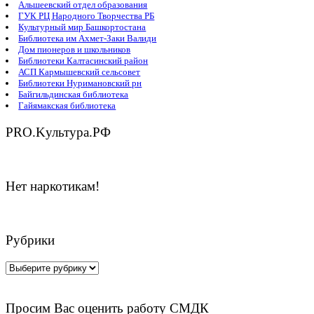
Альшеевский отдел образования
ГУК РЦ Народного Творчества РБ
Культурный мир Башкортостана
Библиотека им Ахмет-Заки Валиди
Дом пионеров и школьников
Библиотеки Калтасинский район
АСП Кармышевский сельсовет
Библиотеки Нуримановский рн
Байгильдинская библиотека
Гайямакская библиотека
PRO.Kультура.РФ
Нет наркотикам!
Рубрики
Рубрики
Просим Вас оценить работу СМДК