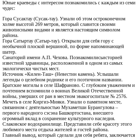
Юные краеведы с интересом познакомились с каждым из семи
чудес:
Гора Сусактау (Сусак-тау). Узнали об этом остроконечном
холме высотой 269 метров, который славится своими
живописными видами и является настоящим символом
района.
Гора Сатыртау (Сатыр-тау). Открыли для себя гору с
необычной плоской вершиной, по форме напоминающей
шатер.
Санаторий имени А.П. Чехова. Познакомилисьисторией
известной здравницы, расположенной в одном из самых
экологически чистых мест.
Источник «Килен-Таш» (Невестин камень). Услышали
легенды о целебном роднике и его поэтичном названии.
Братские могилы в селе Шафраново. С глубоким уважением и
почтением вспомнили о воинах Великой Отечественной
войны, умерших от ран в местном эвакогоспитале № 2576.
Мечеть в селе Киргиз-Мияки. Узнали о памятном месте,
связанном с деятельностью Мухаметши Бурангулова –
первого народного сэсэна Башкортостана, внесшего
огромный вклад в сохранение культурного наследия.
Слаковское водохранилище. Представили себе красоту этого
любимого места отдыха жителей и гостей района.
Главный вывод, который сделали для себя ребята, заключается