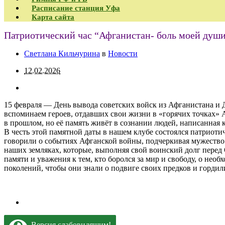
Расписание станция Уфа
Карта сайта
Патриотический час “Афганистан- боль моей души
Светлана Кильчурина
в
Новости
12.02.2026
15 февраля — День вывода советских войск из Афганистана и Д
вспоминаем героев, отдавших свои жизни в «горячих точках» А
в прошлом, но её память живёт в сознании людей, написанная 
В честь этой памятной даты в нашем клубе состоялся патриот
говорили о событиях Афганской войны, подчеркивая мужество 
наших земляках, которые, выполняя свой воинский долг перед
памяти и уважения к тем, кто боролся за мир и свободу, о нео
поколений, чтобы они знали о подвиге своих предков и гордил
Версия слабовидящим!