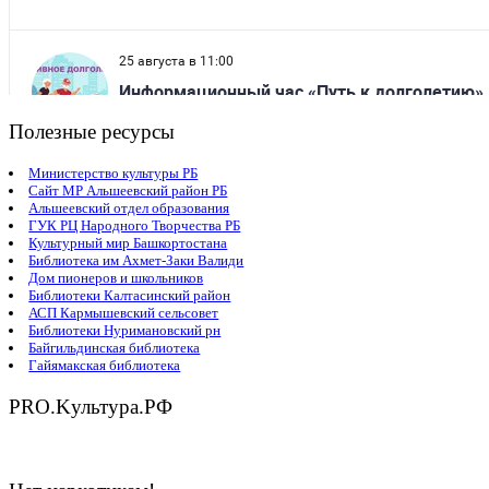
Полезные ресурсы
Министерство культуры РБ
Сайт МР Альшеевский район РБ
Альшеевский отдел образования
ГУК РЦ Народного Творчества РБ
Культурный мир Башкортостана
Библиотека им Ахмет-Заки Валиди
Дом пионеров и школьников
Библиотеки Калтасинский район
АСП Кармышевский сельсовет
Библиотеки Нуримановский рн
Байгильдинская библиотека
Гайямакская библиотека
PRO.Kультура.РФ