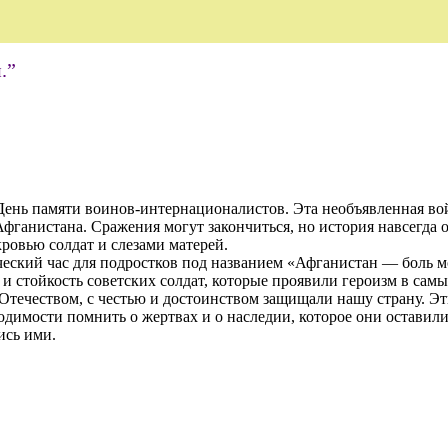
.”
ень памяти воинов-интернационалистов. Эта необъявленная война
фганистана. Сражения могут закончиться, но история навсегда о
кровью солдат и слезами матерей.
ический час для подростков под названием «Афганистан — боль 
и стойкость советских солдат, которые проявили героизм в сам
 Отечеством, с честью и достоинством защищали нашу страну. 
бходимости помнить о жертвах и о наследии, которое они оставил
ись ими.