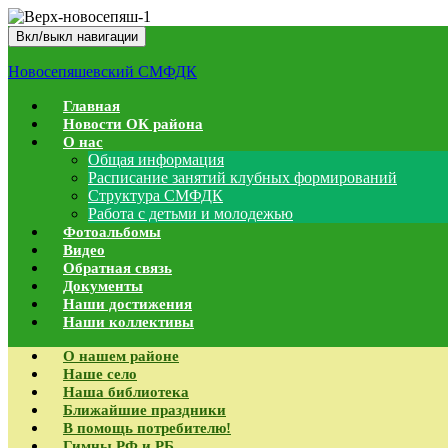
Вкл/выкл навигации
Новосепяшевский СМФДК
Главная
Новости ОК района
О нас
Общая информация
Расписание занятий клубных формирований
Структура СМФДК
Работа с детьми и молодежью
Фотоальбомы
Видео
Обратная связь
Документы
Наши достижения
Наши коллективы
О нашем районе
Наше село
Наша библиотека
Ближайшие праздники
В помощь потребителю!
Гимны РФ и РБ