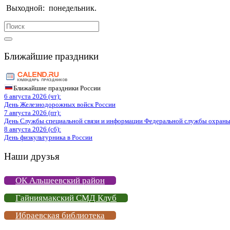
Выходной:
понедельник.
Search
for:
Ближайшие праздники
Ближайшие праздники России
6 августа 2026 (чт):
День Железнодорожных войск России
7 августа 2026 (пт):
День Службы специальной связи и информации Федеральной службы охраны
8 августа 2026 (сб):
День физкультурника в России
Наши друзья
ОК Альшеевский район
Гайниямакский СМД Клуб
Ибраевская библиотека