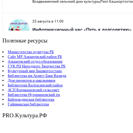
Полезные ресурсы
Министерство культуры РБ
Сайт МР Альшеевский район РБ
Альшеевский отдел образования
ГУК РЦ Народного Творчества РБ
Культурный мир Башкортостана
Библиотека им Ахмет-Заки Валиди
Дом пионеров и школьников
Библиотеки Калтасинский район
АСП Кармышевский сельсовет
Библиотеки Нуримановский рн
Байгильдинская библиотека
Гайямакская библиотека
PRO.Kультура.РФ