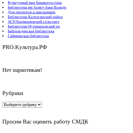
Культурный мир Башкортостана
Библиотека им Ахмет-Заки Валиди
Дом пионеров и школьников
Библиотеки Калтасинский район
АСП Кармышевский сельсовет
Библиотеки Нуримановский рн
Байгильдинская библиотека
Гайямакская библиотека
PRO.Kультура.РФ
Нет наркотикам!
Рубрики
Рубрики
Просим Вас оценить работу СМДК