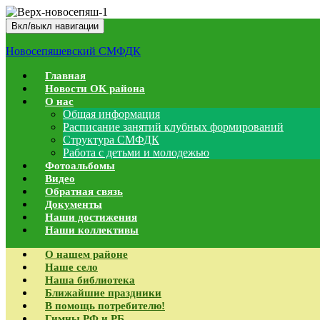
Вкл/выкл навигации
Новосепяшевский СМФДК
Главная
Новости ОК района
О нас
Общая информация
Расписание занятий клубных формирований
Структура СМФДК
Работа с детьми и молодежью
Фотоальбомы
Видео
Обратная связь
Документы
Наши достижения
Наши коллективы
О нашем районе
Наше село
Наша библиотека
Ближайшие праздники
В помощь потребителю!
Гимны РФ и РБ