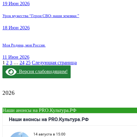
19 Июн 2026
Урок мужества “Герои СВО- наши земляки.”
18 Июн 2026
Моя Родина, моя Россия.
11 Июн 2026
Posts
1
2
3
…
24
25
Следующая страница
Navigation
Версия слабовидящим!
2026
Наши анонсы на PRO.Культура.РФ