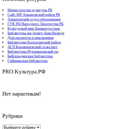
Министерство культуры РБ
Сайт МР Альшеевский район РБ
Альшеевский отдел образования
ГУК РЦ Народного Творчества РБ
Культурный мир Башкортостана
Библиотека им Ахмет-Заки Валиди
Дом пионеров и школьников
Библиотеки Калтасинский район
АСП Кармышевский сельсовет
Библиотеки Нуримановский рн
Байгильдинская библиотека
Гайямакская библиотека
PRO.Kультура.РФ
Нет наркотикам!
Рубрики
Рубрики