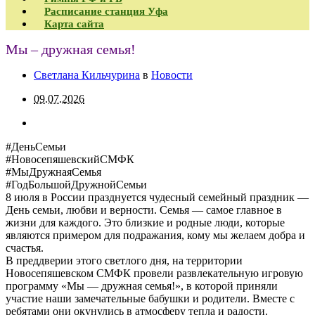
Расписание станция Уфа
Карта сайта
Мы – дружная семья!
Светлана Кильчурина
в
Новости
09.07.2026
#ДеньСемьи
#НовосепяшевскийСМФК
#МыДружнаяСемья
#ГодБольшойДружнойСемьи
8 июля в России празднуется чудесный семейный праздник —
День семьи, любви и верности. Семья — самое главное в
жизни для каждого. Это близкие и родные люди, которые
являются примером для подражания, кому мы желаем добра и
счастья.
В преддверии этого светлого дня, на территории
Новосепяшевском СМФК провели развлекательную игровую
программу «Мы — дружная семья!», в которой приняли
участие наши замечательные бабушки и родители. Вместе с
ребятами они окунулись в атмосферу тепла и радости.