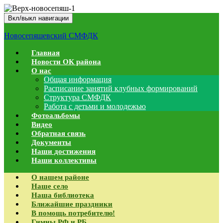
Вкл/выкл навигации
Новосепяшевский СМФДК
Главная
Новости ОК района
О нас
Общая информация
Расписание занятий клубных формирований
Структура СМФДК
Работа с детьми и молодежью
Фотоальбомы
Видео
Обратная связь
Документы
Наши достижения
Наши коллективы
О нашем районе
Наше село
Наша библиотека
Ближайшие праздники
В помощь потребителю!
Гимны РФ и РБ