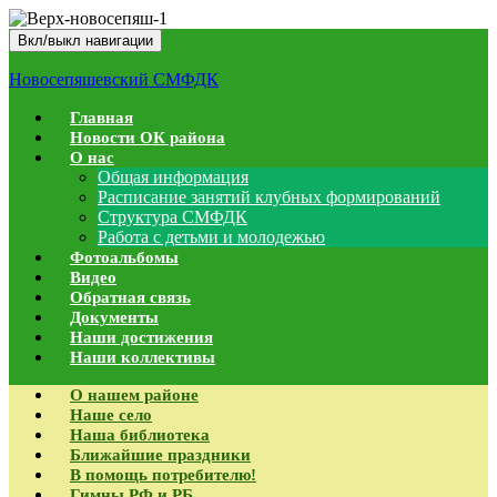
Вкл/выкл навигации
Новосепяшевский СМФДК
Главная
Новости ОК района
О нас
Общая информация
Расписание занятий клубных формирований
Структура СМФДК
Работа с детьми и молодежью
Фотоальбомы
Видео
Обратная связь
Документы
Наши достижения
Наши коллективы
О нашем районе
Наше село
Наша библиотека
Ближайшие праздники
В помощь потребителю!
Гимны РФ и РБ