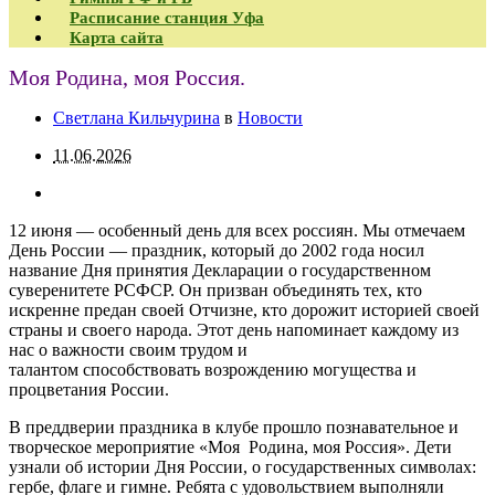
Расписание станция Уфа
Карта сайта
Моя Родина, моя Россия.
Светлана Кильчурина
в
Новости
11.06.2026
12 июня — особенный день для всех россиян. Мы отмечаем
День России — праздник, который до 2002 года носил
название Дня принятия Декларации о государственном
суверенитете РСФСР. Он призван объединять тех, кто
искренне предан своей Отчизне, кто дорожит историей своей
страны и своего народа. Этот день напоминает каждому из
нас о важности своим трудом и
талантом
способствовать
возрождению могущества и
процветания России.
В преддверии праздника в клубе прошло познавательное и
творческое мероприятие «Моя Родина, моя Россия». Дети
узнали об истории Дня России,
о государственных символах:
гербе, флаге и гимне
. Ребята с удовольствием выполняли