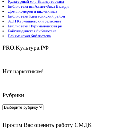
Культурный мир Башкортостана
Библиотека им Ахмет-Заки Валиди
Дом пионеров и школьников
Библиотеки Калтасинский район
АСП Кармышевский сельсовет
Библиотеки Нуримановский рн
Байгильдинская библиотека
Гайямакская библиотека
PRO.Kультура.РФ
Нет наркотикам!
Рубрики
Рубрики
Просим Вас оценить работу СМДК