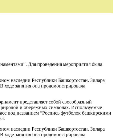
рнаментами”. Для проведения мероприятия была
урном наследии Республики Башкортостан. Зилара
 В ходе занятия она продемонстрировала
орнамент представляет собой своеобразный
природой и обережных символах. Используемые
ласс под названием “Роспись футболок башкирскими
ва.
урном наследии Республики Башкортостан. Зилара
 В ходе занятия она продемонстрировала