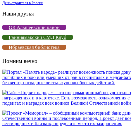
День строителя в России
Наши друзья
ОК Альшеевский район
Гайниямакский СМД Клуб
Ибраевская библиотека
Помним вечно