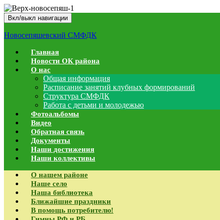
Вкл/выкл навигации
Новосепяшевский СМФДК
Главная
Новости ОК района
О нас
Общая информация
Расписание занятий клубных формирований
Структура СМФДК
Работа с детьми и молодежью
Фотоальбомы
Видео
Обратная связь
Документы
Наши достижения
Наши коллективы
О нашем районе
Наше село
Наша библиотека
Ближайшие праздники
В помощь потребителю!
Гимны РФ и РБ