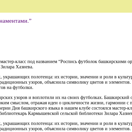
наментами.”
 мастер-класс под названием “Роспись футболок башкирскими о
Зилара Хазиева.
, украшающих полотенца: их истории, значении и роли в культ
традиционных узоров, объяснила символику цветов и элементов.
ов на футболки.
ирских узоров и воплотили их на своих футболках. Башкирский 
ким смыслом, отражая идеи о цикличности жизни, гармонии с 
верии Дня башкирского языка в нашем клубе состоялся мастер-к
библиотекарь Кармышевской сельской библиотеки Зилара Хазие
, украшающих полотенца: их истории, значении и роли в культ
традиционных узоров, объяснила символику цветов и элементов.