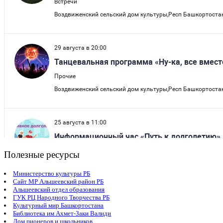
Полезные ресурсы
Министерство культуры РБ
Сайт МР Альшеевский район РБ
Альшеевский отдел образования
ГУК РЦ Народного Творчества РБ
Культурный мир Башкортостана
Библиотека им Ахмет-Заки Валиди
Дом пионеров и школьников