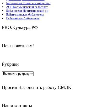
Библиотеки Калтасинский район
АСП Кармышевский сельсовет
Библиотеки Нуримановский рн
Байгильдинская библиотека
Гайямакская библиотека
PRO.Kультура.РФ
Нет наркотикам!
Рубрики
Рубрики
Просим Вас оценить работу СМДК
Наши контакты