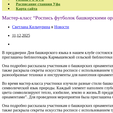
Расписание станция Уфа
Карта сайта
Мастер-класс “Роспись футболок башкирскими ор
Светлана Кильчурина
в
Новости
11.12.2025
В преддверии Дня башкирского языка в нашем клубе состоялся
приглашена библиотекарь Кармышевской сельской библиотеки 
Она подробно рассказала участникам о башкирских орнаментах
также раскрыла секреты искусства росписи с использованием 
разнообразные техники и инструменты для нанесения орнамент
Во время мастер-класса участники изучили разные стили башк
символический язык природы. Каждый элемент наполнен глубо
цвета символизируют тепло, изобилие, землю и жизнь.В предд
орнаментами”. Для проведения мероприятия была приглашена 
Она подробно рассказала участникам о башкирских орнаментах
также раскрыла секреты искусства росписи с использованием 