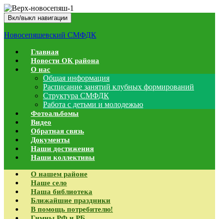
Вкл/выкл навигации
Новосепяшевский СМФДК
Главная
Новости ОК района
О нас
Общая информация
Расписание занятий клубных формирований
Структура СМФДК
Работа с детьми и молодежью
Фотоальбомы
Видео
Обратная связь
Документы
Наши достижения
Наши коллективы
О нашем районе
Наше село
Наша библиотека
Ближайшие праздники
В помощь потребителю!
Гимны РФ и РБ