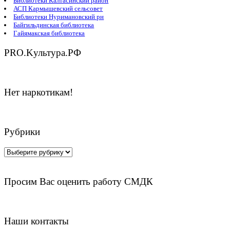
Библиотеки Калтасинский район
АСП Кармышевский сельсовет
Библиотеки Нуримановский рн
Байгильдинская библиотека
Гайямакская библиотека
PRO.Kультура.РФ
Нет наркотикам!
Рубрики
Рубрики
Просим Вас оценить работу СМДК
Наши контакты