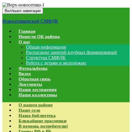
Вкл/выкл навигации
Новосепяшевский СМФДК
Главная
Новости ОК района
О нас
Общая информация
Расписание занятий клубных формирований
Структура СМФДК
Работа с детьми и молодежью
Фотоальбомы
Видео
Обратная связь
Документы
Наши достижения
Наши коллективы
О нашем районе
Наше село
Наша библиотека
Ближайшие праздники
В помощь потребителю!
Гимны РФ и РБ