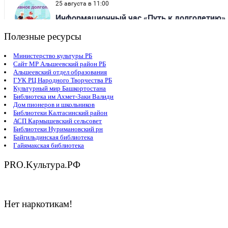
Полезные ресурсы
Министерство культуры РБ
Сайт МР Альшеевский район РБ
Альшеевский отдел образования
ГУК РЦ Народного Творчества РБ
Культурный мир Башкортостана
Библиотека им Ахмет-Заки Валиди
Дом пионеров и школьников
Библиотеки Калтасинский район
АСП Кармышевский сельсовет
Библиотеки Нуримановский рн
Байгильдинская библиотека
Гайямакская библиотека
PRO.Kультура.РФ
Нет наркотикам!