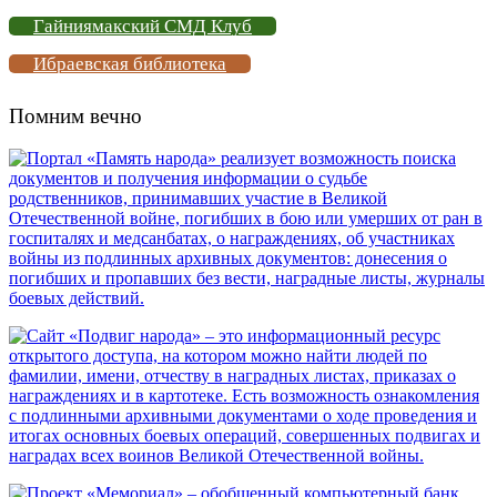
Гайниямакский СМД Клуб
Ибраевская библиотека
Помним вечно