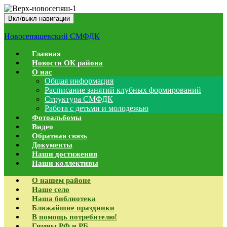
Вкл/выкл навигации
Новосепяшевский СМФДК
Главная
Новости ОК района
О нас
Общая информация
Расписание занятий клубных формирований
Структура СМФДК
Работа с детьми и молодежью
Фотоальбомы
Видео
Обратная связь
Документы
Наши достижения
Наши коллективы
О нашем районе
Наше село
Наша библиотека
Ближайшие праздники
В помощь потребителю!
Гимны РФ и РБ