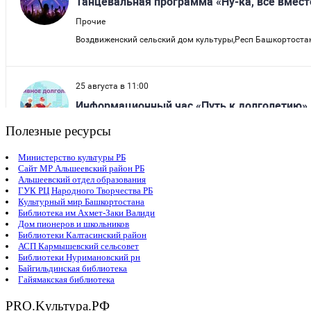
Полезные ресурсы
Министерство культуры РБ
Сайт МР Альшеевский район РБ
Альшеевский отдел образования
ГУК РЦ Народного Творчества РБ
Культурный мир Башкортостана
Библиотека им Ахмет-Заки Валиди
Дом пионеров и школьников
Библиотеки Калтасинский район
АСП Кармышевский сельсовет
Библиотеки Нуримановский рн
Байгильдинская библиотека
Гайямакская библиотека
PRO.Kультура.РФ