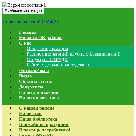
Вкл/выкл навигации
Новосепяшевский СМФДК
Главная
Новости ОК района
О нас
Общая информация
Расписание занятий клубных формирований
Структура СМФДК
Работа с детьми и молодежью
Фотоальбомы
Видео
Обратная связь
Документы
Наши достижения
Наши коллективы
О нашем районе
Наше село
Наша библиотека
Ближайшие праздники
В помощь потребителю!
Гимны РФ и РБ