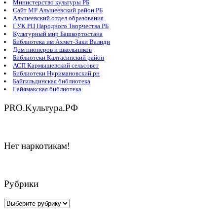
Министерство культуры РБ
Сайт МР Альшеевский район РБ
Альшеевский отдел образования
ГУК РЦ Народного Творчества РБ
Культурный мир Башкортостана
Библиотека им Ахмет-Заки Валиди
Дом пионеров и школьников
Библиотеки Калтасинский район
АСП Кармышевский сельсовет
Библиотеки Нуримановский рн
Байгильдинская библиотека
Гайямакская библиотека
PRO.Kультура.РФ
Нет наркотикам!
Рубрики
Рубрики