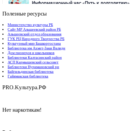
Полезные ресурсы
Министерство культуры РБ
Сайт МР Альшеевский район РБ
Альшеевский отдел образования
ГУК РЦ Народного Творчества РБ
Культурный мир Башкортостана
Библиотека им Ахмет-Заки Валиди
Дом пионеров и школьников
Библиотеки Калтасинский район
АСП Кармышевский сельсовет
Библиотеки Нуримановский рн
Байгильдинская библиотека
Гайямакская библиотека
PRO.Kультура.РФ
Нет наркотикам!