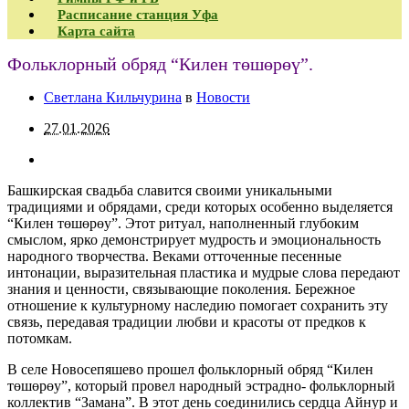
Расписание станция Уфа
Карта сайта
Фольклорный обряд “Килен төшөрөү”.
Светлана Кильчурина
в
Новости
27.01.2026
Башкирская свадьба славится своими уникальными
традициями и обрядами, среди которых особенно выделяется
“Килен төшөрөу”. Этот ритуал, наполненный глубоким
смыслом, ярко демонстрирует мудрость и эмоциональность
народного творчества. Веками отточенные песенные
интонации, выразительная пластика и мудрые слова передают
знания и ценности, связывающие поколения. Бережное
отношение к культурному наследию помогает сохранить эту
связь, передавая традиции любви и красоты от предков к
потомкам.
В селе Новосепяшево прошел фольклорный обряд “Килен
төшөрөу”, который провел народный эстрадно- фольклорный
коллектив “Замана”. В этот день соединились сердца Айнур и