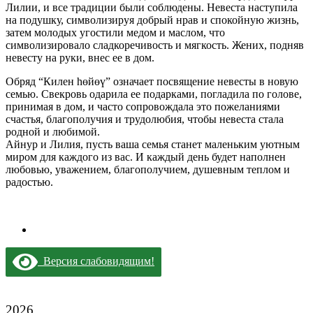
Лилии, и все традиции были соблюдены. Невеста наступила
на подушку, символизируя добрый нрав и спокойную жизнь,
затем молодых угостили медом и маслом, что
символизировало сладкоречивость и мягкость. Жених, подняв
невесту на руки, внес ее в дом.
Обряд “Килен һөйөү” означает посвящение невесты в новую
семью. Свекровь одарила ее подарками, погладила по голове,
принимая в дом, и часто сопровождала это пожеланиями
счастья, благополучия и трудолюбия, чтобы невеста стала
родной и любимой.
Айнур и Лилия, пусть ваша семья станет маленьким уютным
миром для каждого из вас. И каждый день будет наполнен
любовью, уважением, благополучием, душевным теплом и
радостью.
Версия слабовидящим!
2026