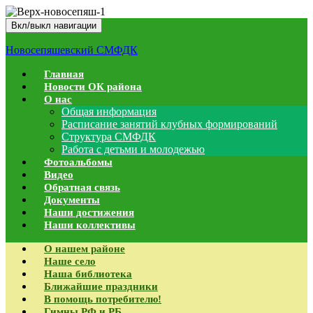
Вкл/выкл навигации
Новосепяшевский СМФДК
Главная
Новости ОК района
О нас
Общая информация
Расписание занятий клубных формирований
Структура СМФДК
Работа с детьми и молодежью
Фотоальбомы
Видео
Обратная связь
Документы
Наши достижения
Наши коллективы
О нашем районе
Наше село
Наша библиотека
Ближайшие праздники
В помощь потребителю!
Гимны РФ и РБ