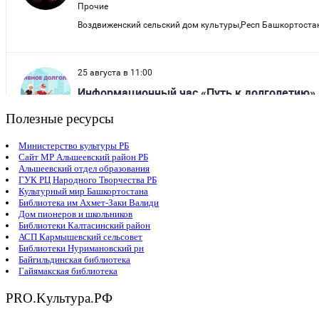
Полезные ресурсы
Министерство культуры РБ
Сайт МР Альшеевский район РБ
Альшеевский отдел образования
ГУК РЦ Народного Творчества РБ
Культурный мир Башкортостана
Библиотека им Ахмет-Заки Валиди
Дом пионеров и школьников
Библиотеки Калтасинский район
АСП Кармышевский сельсовет
Библиотеки Нуримановский рн
Байгильдинская библиотека
Гайямакская библиотека
PRO.Kультура.РФ