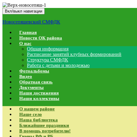
Вкл/выкл навигации
Новосепяшевский СМФДК
Главная
Новости ОК района
О нас
Общая информация
Расписание занятий клубных формирований
Структура СМФДК
Работа с детьми и молодежью
Фотоальбомы
Видео
Обратная связь
Документы
Наши достижения
Наши коллективы
О нашем районе
Наше село
Наша библиотека
Ближайшие праздники
В помощь потребителю!
Гимны РФ и РБ