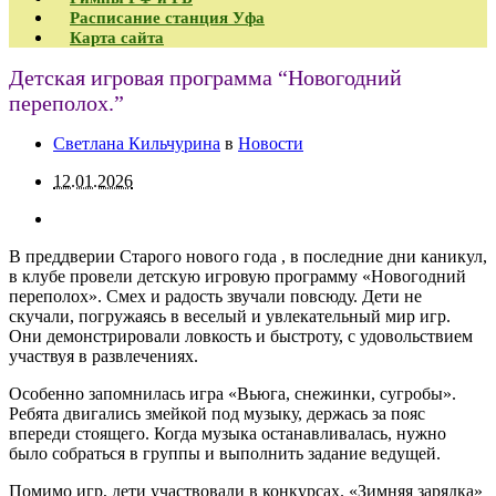
Расписание станция Уфа
Карта сайта
Детская игровая программа “Новогодний
переполох.”
Светлана Кильчурина
в
Новости
12.01.2026
В преддверии Старого нового года , в последние дни каникул,
в клубе провели детскую игровую программу «Новогодний
переполох». Смех и радость звучали повсюду. Дети не
скучали, погружаясь в веселый и увлекательный мир игр.
Они демонстрировали ловкость и быстроту, с удовольствием
участвуя в развлечениях.
Особенно запомнилась игра «Вьюга, снежинки, сугробы».
Ребята двигались змейкой под музыку, держась за пояс
впереди стоящего. Когда музыка останавливалась, нужно
было собраться в группы и выполнить задание ведущей.
Помимо игр, дети участвовали в конкурсах. «Зимняя зарядка»