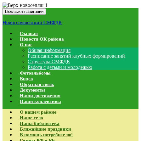
Вкл/выкл навигации
Новосепяшевский СМФДК
Главная
Новости ОК района
О нас
Общая информация
Расписание занятий клубных формирований
Структура СМФДК
Работа с детьми и молодежью
Фотоальбомы
Видео
Обратная связь
Документы
Наши достижения
Наши коллективы
О нашем районе
Наше село
Наша библиотека
Ближайшие праздники
В помощь потребителю!
Гимны РФ и РБ