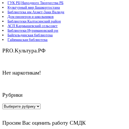
ГУК РЦ Народного Творчества РБ
Культурный мир Башкортостана
Библиотека им Ахмет-Заки Валиди
Дом пионеров и школьников
Библиотеки Калтасинский район
АСП Кармышевский сельсовет
Библиотеки Нуримановский рн
Байгильдинская библиотека
Гайямакская библиотека
PRO.Kультура.РФ
Нет наркотикам!
Рубрики
Рубрики
Просим Вас оценить работу СМДК