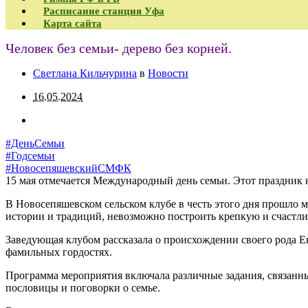
Расписание станция Уфа
Карта сайта
Человек без семьи- дерево без корней.
Светлана Кильчурина
в
Новости
16.05.2024
#ДеньСемьи
#Годсемьи
#НовосепяшевскийСМФК
15 мая отмечается Международный день семьи. Этот праздник 
В Новосепяшевском сельском клубе в честь этого дня прошло ме
истории и традиций, невозможно построить крепкую и счастл
Заведующая клубом рассказала о происхождении своего рода 
фамильных гордостях.
Программа мероприятия включала различные задания, связанны
пословицы и поговорки о семье.