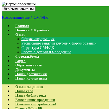
Вкл/выкл навигации
Новосепяшевский СМФДК
Главная
Новости ОК района
О нас
Общая информация
Расписание занятий клубных формирований
Структура СМФДК
Работа с детьми и молодежью
Фотоальбомы
Видео
Обратная связь
Документы
Наши достижения
Наши коллективы
О нашем районе
Наше село
Наша библиотека
Ближайшие праздники
В помощь потребителю!
Гимны РФ и РБ