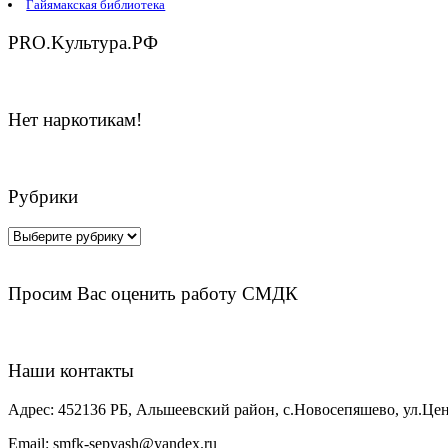
Гайямакская библиотека
PRO.Kультура.РФ
Нет наркотикам!
Рубрики
Рубрики
Просим Вас оценить работу СМДК
Наши контакты
Адрес:
452136 РБ, Альшеевский район, с.Новосепяшево, ул.Цен
Email:
smfk-sepyash@yandex.ru