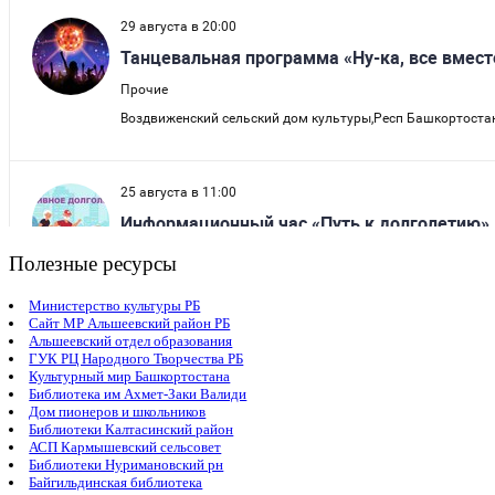
Полезные ресурсы
Министерство культуры РБ
Сайт МР Альшеевский район РБ
Альшеевский отдел образования
ГУК РЦ Народного Творчества РБ
Культурный мир Башкортостана
Библиотека им Ахмет-Заки Валиди
Дом пионеров и школьников
Библиотеки Калтасинский район
АСП Кармышевский сельсовет
Библиотеки Нуримановский рн
Байгильдинская библиотека