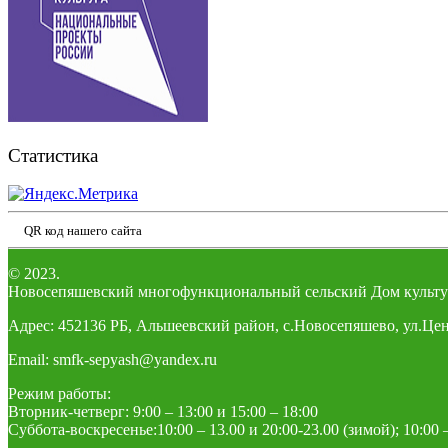
Статистика
QR код нашего сайта
© 2023.
Новосепяшевский многофункциональный сельский Дом культу
Адрес: 452136 РБ, Альшеевский район, с.Новосепяшево, ул.Цен
Email: smfk-sepyash@yandex.ru
Режим работы:
Вторник-четверг: 9:00 – 13:00 и 15:00 – 18:00
Суббота-воскресенье:10:00 – 13.00 и 20:00-23.00 (зимой); 10:00 –