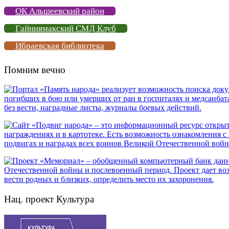
ОК Альшеевский район
Гайниямакский СМД Клуб
Ибраевская библиотека
Помним вечно
Нац. проект Культура