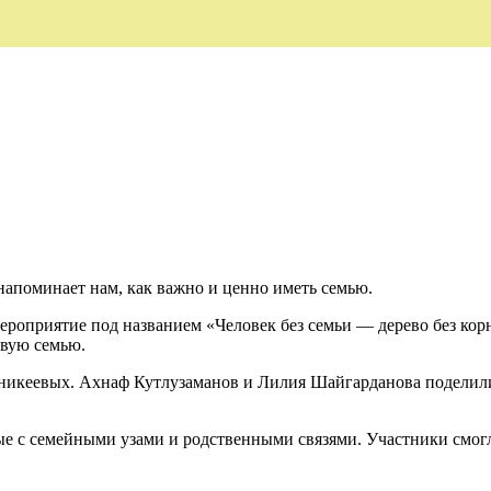
напоминает нам, как важно и ценно иметь семью.
роприятие под названием «Человек без семьи — дерево без корне
ивую семью.
Еникеевых. Ахнаф Кутлузаманов и Лилия Шайгарданова поделил
е с семейными узами и родственными связями. Участники смогли