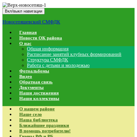
Вкл/выкл навигации
Новосепяшевский СМФДК
Главная
Новости ОК района
О нас
Общая информация
Расписание занятий клубных формирований
Структура СМФДК
Работа с детьми и молодежью
Фотоальбомы
Видео
Обратная связь
Документы
Наши достижения
Наши коллективы
О нашем районе
Наше село
Наша библиотека
Ближайшие праздники
В помощь потребителю!
Гимны РФ и РБ