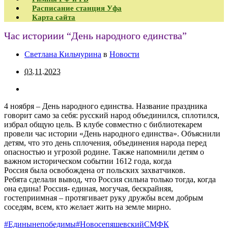
Расписание станция Уфа
Карта сайта
Час историии “День народного единства”
Светлана Кильчурина
в
Новости
03.11.2023
4 ноября – День народного единства. Название праздника
говорит само за себя: русский народ объединился, сплотился,
избрал общую цель. В клубе совместно с библиотекарем
провели час истории «День народного единства». Объяснили
детям, что это день сплочения, объединения народа перед
опасностью и угрозой родине. Также напомнили детям о
важном историческом событии 1612 года, когда
Россия была освобождена от польских захватчиков.
Ребята сделали вывод, что Россия сильна только тогда, когда
она едина! Россия- единая, могучая, бескрайняя,
гостеприимная – протягивает руку дружбы всем добрым
соседям, всем, кто желает жить на земле мирно.
#Единынепобедимы
#Новосепяшев
скийСМФК