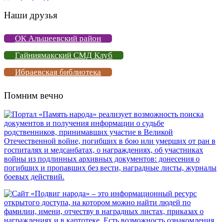
Наши друзья
ОК Альшеевский район
Гайниямакский СМД Клуб
Ибраевская библиотека
Помним вечно