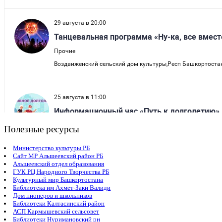
Полезные ресурсы
Министерство культуры РБ
Сайт МР Альшеевский район РБ
Альшеевский отдел образования
ГУК РЦ Народного Творчества РБ
Культурный мир Башкортостана
Библиотека им Ахмет-Заки Валиди
Дом пионеров и школьников
Библиотеки Калтасинский район
АСП Кармышевский сельсовет
Библиотеки Нуримановский рн