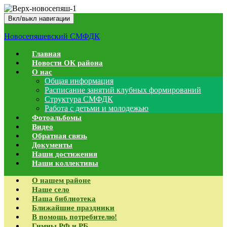
Вкл/выкл навигации
Новосепяшевский СМФДК
Главная
Новости ОК района
О нас
Общая информация
Расписание занятий клубных формирований
Структура СМФДК
Работа с детьми и молодежью
Фотоальбомы
Видео
Обратная связь
Документы
Наши достижения
Наши коллективы
О нашем районе
Наше село
Наша библиотека
Ближайшие праздники
В помощь потребителю!
Гимны РФ и РБ