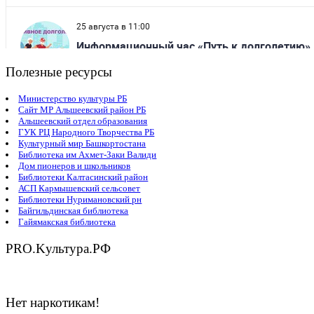
Полезные ресурсы
Министерство культуры РБ
Сайт МР Альшеевский район РБ
Альшеевский отдел образования
ГУК РЦ Народного Творчества РБ
Культурный мир Башкортостана
Библиотека им Ахмет-Заки Валиди
Дом пионеров и школьников
Библиотеки Калтасинский район
АСП Кармышевский сельсовет
Библиотеки Нуримановский рн
Байгильдинская библиотека
Гайямакская библиотека
PRO.Kультура.РФ
Нет наркотикам!