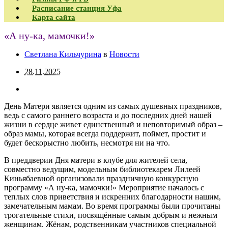
Расписание станция Уфа
Карта сайта
«А ну-ка, мамочки!»
Светлана Кильчурина
в
Новости
28.11.2025
День Матери является одним из самых душевных праздников,
ведь с самого раннего возраста и до последних дней нашей
жизни в сердце живет единственный и неповторимый образ –
образ мамы, которая всегда поддержит, поймет, простит и
будет бескорыстно любить, несмотря ни на что.
В преддверии Дня матери в клубе для жителей села,
совместно ведущим, модельным библиотекарем Лилеей
Киньябаевной организовали праздничную конкурсную
программу «А ну-ка, мамочки!» Мероприятие началось с
теплых слов приветствия и искренних благодарности нашим,
замечательным мамам. Во время программы были прочитаны
трогательные стихи, посвящённые самым добрым и нежным
женщинам. Жёнам, родственникам участников специальной