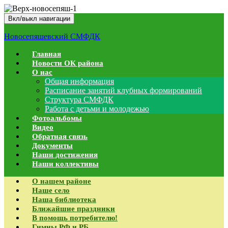
Вкл/выкл навигации
Новосепяшевский СМФДК
Главная
Новости ОК района
О нас
Общая информация
Расписание занятий клубных формирований
Структура СМФДК
Работа с детьми и молодежью
Фотоальбомы
Видео
Обратная связь
Документы
Наши достижения
Наши коллективы
О нашем районе
Наше село
Наша библиотека
Ближайшие праздники
В помощь потребителю!
Гимны РФ и РБ