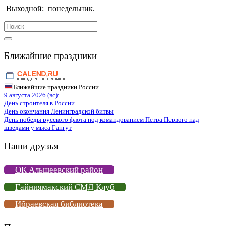
Выходной:
понедельник.
Search
for:
Ближайшие праздники
Ближайшие праздники России
9 августа 2026 (вс):
День строителя в России
День окончания Ленинградской битвы
День победы русского флота под командованием Петра Первого над
шведами у мыса Гангут
Наши друзья
ОК Альшеевский район
Гайниямакский СМД Клуб
Ибраевская библиотека