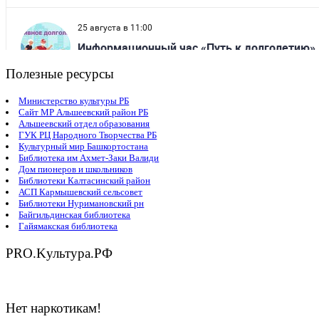
Полезные ресурсы
Министерство культуры РБ
Сайт МР Альшеевский район РБ
Альшеевский отдел образования
ГУК РЦ Народного Творчества РБ
Культурный мир Башкортостана
Библиотека им Ахмет-Заки Валиди
Дом пионеров и школьников
Библиотеки Калтасинский район
АСП Кармышевский сельсовет
Библиотеки Нуримановский рн
Байгильдинская библиотека
Гайямакская библиотека
PRO.Kультура.РФ
Нет наркотикам!